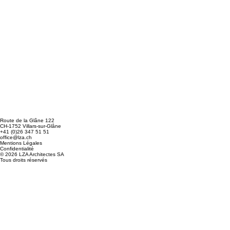
Route de la Glâne 122
CH-1752 Villars-sur-Glâne
+41 (0)26 347 51 51
office@lza.ch
Mentions Légales
Confidentialité
© 2026 LZA Architectes SA
Tous droits réservés