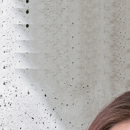
LEILA GUEMBRI
Dessinatrice CFC / Bauzeichnerin EFZ
l.guembri@LZA.ch
+41 (0)26 347 51 59
NABRISSA JAECK
Administration
Employée de commerce CFC / KV EFZ
n.jaeck@LZA.ch
+41 (0)26 347 51 53
OCEANE PAUCHARD
Cheffe de chantier / Bauleiterin
Dessinatrice CFC / Bauzeichnerin EFZ
o.pauchard@LZA.ch
+41 (0)26 347 51 66
SOFIA PEREIRA SOUSA
Architecte HES / Architekt FH
s.pereira-sousa@LZA.ch
+41 (0)26 347 51 55
MEGANE SEURET
Architecte HES / Architekt FH
m.seuret@LZA.ch
+41 (0)26 347 51 61
©
FotoBeatrice - Beatrice Hildbrand
JUSTINE VAN LONDEN
Dessinatrice CFC / Bauzeichnerin EFZ
j.vanlonden@LZA.ch
+41 (0)26 347 51 56