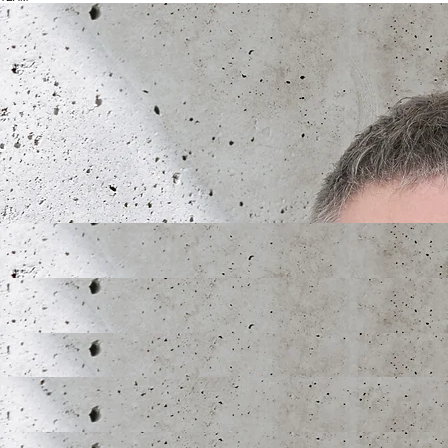
Contactez-nous
TEAM
MARCEL AEBISCHER
DOMINIK LEHMANN
PATRIK SCHNETZ
Associé / Partner
Architecte HES SIA / Architekt FH SIA
CAS en analyse énergie HES
CAS nature en ville HEPIA
m.aebischer@LZA.ch
Associé / Partner
Architecte HES SIA / Architekt FH SIA
Immobilienbewirtschafter FA
CAS Urban management
d.lehmann@LZA.ch
Associé / Partner
Spéc. protection incendie
Expert sinistre pour l'ECAB
CAS droit de l'expertise
CAS expertise technique
Spéc. désamiantage CFST
p.schnetz@LZA.ch
ALEXIS BOURQUI
Chef de chantier / Bauleiter
Technicien ES / Tekniker HF
a.bourqui@LZA.ch
+41 (0)26 347 51 64
VIRGINIE BULLIARD
Cheffe de chantier / Bauleiterin
Architecte HES / Architekt FH
v.bulliard@LZA.ch
+41 (0)26 347 51 69
SARAH CARREL
Dessinatrice CFC / Bauzeichnerin EFZ
s.carrel@LZA.ch
+41 (0)26 347 51 57
RAPHAËL EGGER
Apprenti / Lernender 3. année/Jahr
Dessinateur CFC / Bauzeichner EFZ
r.egger@LZA.ch
+41 (0)26 347 51 67